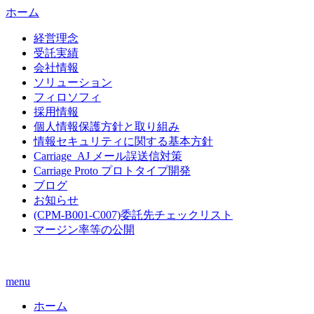
ホーム
経営理念
受託実績
会社情報
ソリューション
フィロソフィ
採用情報
個人情報保護方針と取り組み
情報セキュリティに関する基本方針
Carriage_AJ メール誤送信対策
Carriage Proto プロトタイプ開発
ブログ
お知らせ
(CPM-B001-C007)委託先チェックリスト
マージン率等の公開
menu
ホーム