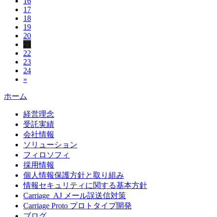
16
17
18
19
20
21
22
23
24
»
ホーム
経営理念
受託実績
会社情報
ソリューション
フィロソフィ
採用情報
個人情報保護方針と取り組み
情報セキュリティに関する基本方針
Carriage_AJ メール誤送信対策
Carriage Proto プロトタイプ開発
ブログ