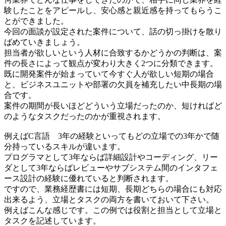
験したことをアピールし、安心感と親近感を持ってもらうこ
とができました。
今回の面談が設定された案件について、話の切っ掛けを散り
ばめていきましょう。
担当者が欲しいという人材に合致するかどうかの判断は、案
件の長さによって観点が変わり大きく2つに分類できます。
既に開発案件が始まっていて今すぐ人が欲しい短期の場合
と、ビジネスユニットや部署の欠員を補充したい中長期の場
合です。
案件の期間が長いほどどういう立場だったのか、短ければど
のようなタスクだったのかが重視されます。
例えばC言語 3年の経験といってもどの立場での3年かで随
分持っているスキルが違います。
プログラマとして3年ならば詳細設計やコーディング、リー
ダとして3年ならばレビューやサブシステム間のインタフェ
ース設計の経験に優れていると判断されます。
ですので、業務経歴書には短期、長期どちらの場合にも対応
出来るよう、立場とタスクの両方を書いておいて下さい。
例えばこんな感じです。この例では役割と担当として立場と
タスクを記述しています。