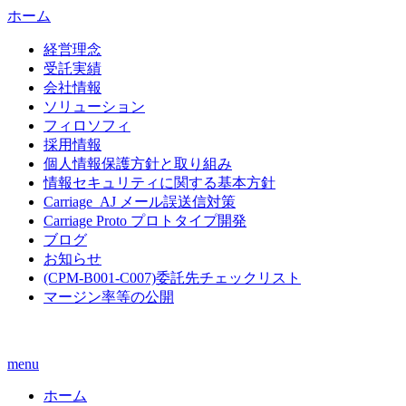
ホーム
経営理念
受託実績
会社情報
ソリューション
フィロソフィ
採用情報
個人情報保護方針と取り組み
情報セキュリティに関する基本方針
Carriage_AJ メール誤送信対策
Carriage Proto プロトタイプ開発
ブログ
お知らせ
(CPM-B001-C007)委託先チェックリスト
マージン率等の公開
menu
ホーム