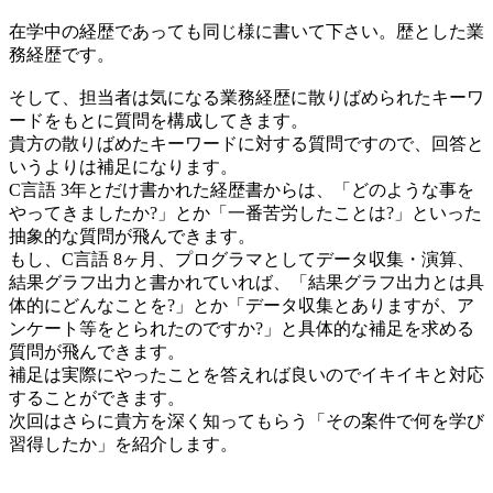
在学中の経歴であっても同じ様に書いて下さい。歴とした業
務経歴です。
そして、担当者は気になる業務経歴に散りばめられたキーワ
ードをもとに質問を構成してきます。
貴方の散りばめたキーワードに対する質問ですので、回答と
いうよりは補足になります。
C言語 3年とだけ書かれた経歴書からは、「どのような事を
やってきましたか?」とか「一番苦労したことは?」といった
抽象的な質問が飛んできます。
もし、C言語 8ヶ月、プログラマとしてデータ収集・演算、
結果グラフ出力と書かれていれば、「結果グラフ出力とは具
体的にどんなことを?」とか「データ収集とありますが、ア
ンケート等をとられたのですか?」と具体的な補足を求める
質問が飛んできます。
補足は実際にやったことを答えれば良いのでイキイキと対応
することができます。
次回はさらに貴方を深く知ってもらう「その案件で何を学び
習得したか」を紹介します。