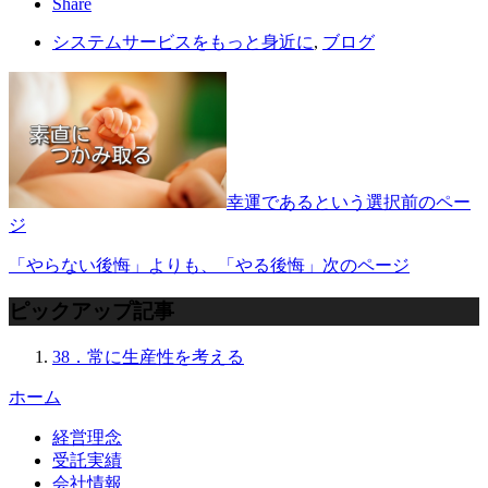
Share
システムサービスをもっと身近に
,
ブログ
幸運であるという選択
前のペー
ジ
「やらない後悔」よりも、「やる後悔」
次のページ
ピックアップ記事
38．常に生産性を考える
ホーム
経営理念
受託実績
会社情報