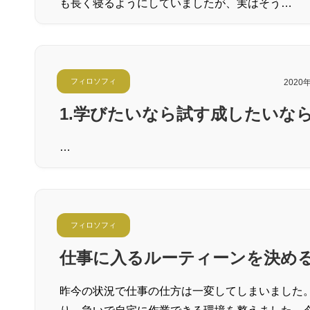
も長く寝るようにしていましたが、実はそう…
フィロソフィ
2020
1.学びたいなら試す成したいなら
…
フィロソフィ
仕事に入るルーティーンを決め
昨今の状況で仕事の仕方は一変してしまいました