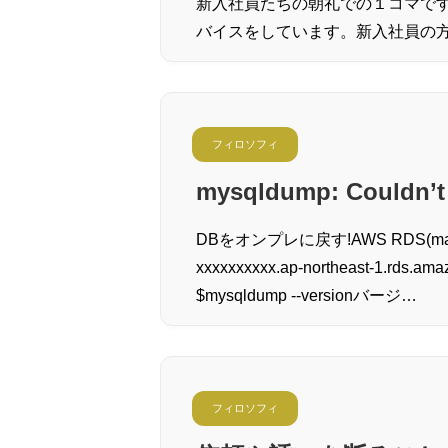
新入社員たちの朝礼での１コマで
バイスをしています。新入社員の
フィロソフィ
mysqldump: Couldn’t
DBをオンプレに戻す!AWS RDS(maria
xxxxxxxxxx.ap-northeast-1.rds.am
$mysqldump --versionバージ…
フィロソフィ