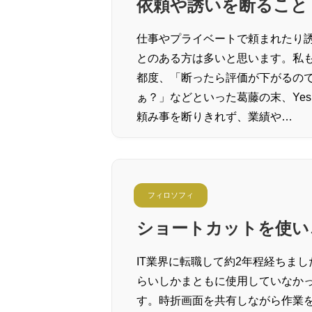
依頼や誘いを断ること
仕事やプライベートで頼まれたり
とのある方は多いと思います。私
都度、「断ったら評価が下がるの
ぁ？」などといった葛藤の末、Ye
頼み事を断りきれず、業績や…
フィロソフィ
ショートカットを使い
IT業界に転職して約2年程経ちました
らいしかまともに使用していなか
す。時折画面を共有しながら作業