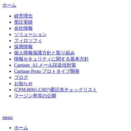
ホーム
経営理念
受託実績
会社情報
ソリューション
フィロソフィ
採用情報
個人情報保護方針と取り組み
情報セキュリティに関する基本方針
Carriage_AJ メール誤送信対策
Carriage Proto プロトタイプ開発
ブログ
お知らせ
(CPM-B001-C007)委託先チェックリスト
マージン率等の公開
menu
ホーム