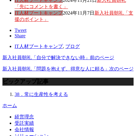
IT人材ブートキャンプ
2024年11月21日
新入社員朝礼
「先にコメントを書く」
IT人材ブートキャンプ
2024年11月7日
新入社員朝礼「支
援のポイント」
Tweet
Share
IT人材ブートキャンプ
,
ブログ
新入社員朝礼「自分で解決できない時」
前のページ
新入社員朝礼「問題を抱えず、得意な人に頼る」
次のページ
ピックアップ記事
38．常に生産性を考える
ホーム
経営理念
受託実績
会社情報
ソリューション