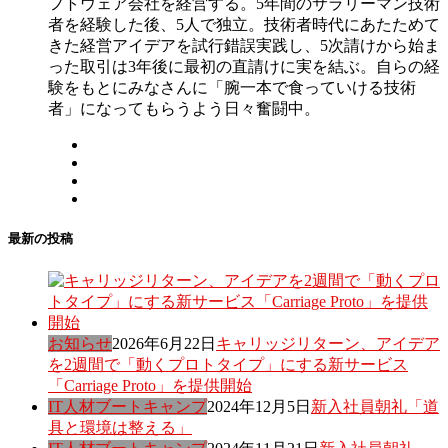
フトウェア会社を経営する。5年間のサラリーマン技術
者を経験した後、5人で独立。技術者時代にあたためて
きた経営アイデアを試行錯誤実践し、5次請けから始ま
った取引は3年後に最初の直請けに実を結ぶ。自らの経
験をもとにみなさんに「腕一本で食っていける技術
者」になってもらうよう日々奮闘中。
最新の投稿
お知らせ
2026年6月22日
キャリッジリターン、アイデア
を2週間で「動くプロトタイプ」にする新サービス
「Carriage Proto」を提供開始
IT人材ブートキャンプ
2024年12月5日
新入社員朝礼「道
具と環境は整える」