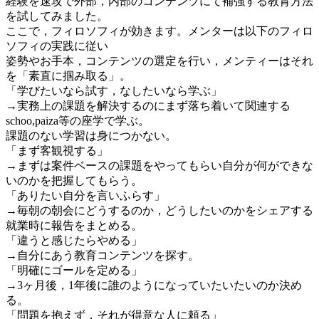
経験を速攻で外部，内部のコンテンツにて補強する教育方法
を試してみました。
ここで，フィロソフィが効きます。メンターは以下のフィロ
ソフィの実践に従い
姿勢やお手本，コンテンツの選定を行い，メンティーはそれ
を「素直に掴み取る」。
「学びたいなら試す，なしたいなら学ぶ」
→実務上の課題を解決するのにまず落ち着いて関連する
schoo,paiza等の座学で学ぶ。
課題のない学習は身につかない。
「まず客観視する」
→まずは案件ベースの課題をやってもらい自分が何ができな
いのかを把握してもらう。
「ありたい自分を言いふらす」
→毎朝の朝会にどうするのか，どうしたいのかをシェアする
就業時に報告をまとめる。
「違うと感じたらやめる」
→自分にあう教育コンテンツを探す。
「明確にゴールを定める」
→3ヶ月後，1年後に誰のようになっていたいたいのか決め
る。
「問題を抱えず，それが得意な人に頼る」