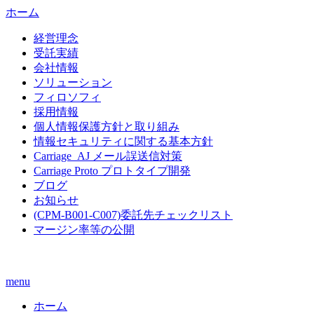
ホーム
経営理念
受託実績
会社情報
ソリューション
フィロソフィ
採用情報
個人情報保護方針と取り組み
情報セキュリティに関する基本方針
Carriage_AJ メール誤送信対策
Carriage Proto プロトタイプ開発
ブログ
お知らせ
(CPM-B001-C007)委託先チェックリスト
マージン率等の公開
menu
ホーム