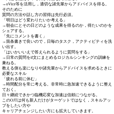
→oVice等を活用し，適切な諸先輩からアドバイスを得る。
そのために
質問の方法や話し方の習得は先行必須。
「明日はどう変わりたいか考える」
→朝会にとその日どのような成果を得るのか，得たいのかを
シェアする。
「先にコメントを書く」
→箇条書きで良いので，日毎のタスク，アクティビティを洗
い出す。
「はいかいいえで答えられるように質問をする」
→日常の質問をif文にまとめるロジカルシンキングの訓練を
兼ねる。
教える側も楽になりや諸先輩からアドバイスを求めるときに
必要なスキル
「疲れる前に休む」
→時間配分を常に考える。非常時に急加速できるように整え
ておく。
日々継続できかつ臨機応変な加速は信頼につながる。
このOJTは何も新人だけがターゲットではなく，スキルアッ
プをしたい方や
キャリアチェンジしたい方にも拡大していきます。