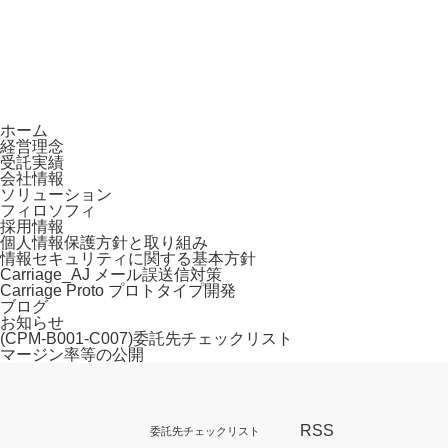
ホーム
経営理念
受託実績
会社情報
ソリューション
フィロソフィ
採用情報
個人情報保護方針と取り組み
情報セキュリティに関する基本方針
Carriage_AJ メール誤送信対策
Carriage Proto プロトタイプ開発
ブログ
お知らせ
(CPM-B001-C007)委託先チェックリスト
マージン率等の公開
RSS
委託先チェックリスト