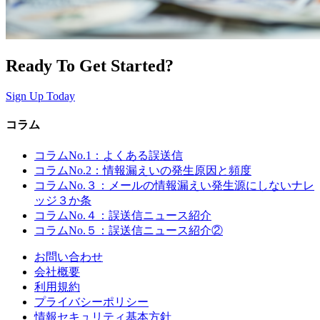
Ready To Get Started?
Sign Up Today
コラム
コラムNo.1：よくある誤送信
コラムNo.2：情報漏えいの発生原因と頻度
コラムNo.３：メールの情報漏えい発生源にしないナレ
ッジ３か条
コラムNo.４：誤送信ニュース紹介
コラムNo.５：誤送信ニュース紹介②
お問い合わせ
会社概要
利用規約
プライバシーポリシー
情報セキュリティ基本方針