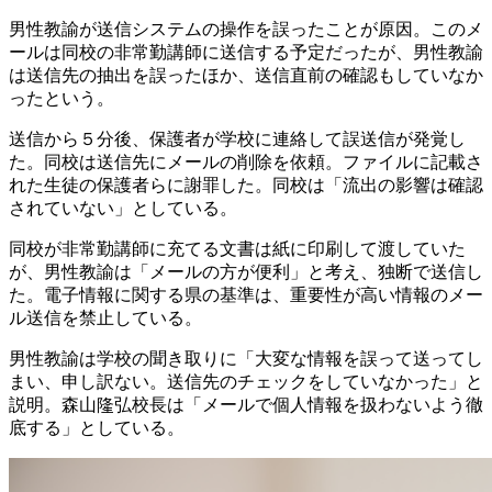
男性教諭が送信システムの操作を誤ったことが原因。このメ
ールは同校の非常勤講師に送信する予定だったが、男性教諭
は送信先の抽出を誤ったほか、送信直前の確認もしていなか
ったという。
送信から５分後、保護者が学校に連絡して誤送信が発覚し
た。同校は送信先にメールの削除を依頼。ファイルに記載さ
れた生徒の保護者らに謝罪した。同校は「流出の影響は確認
されていない」としている。
同校が非常勤講師に充てる文書は紙に印刷して渡していた
が、男性教諭は「メールの方が便利」と考え、独断で送信し
た。電子情報に関する県の基準は、重要性が高い情報のメー
ル送信を禁止している。
男性教諭は学校の聞き取りに「大変な情報を誤って送ってし
まい、申し訳ない。送信先のチェックをしていなかった」と
説明。森山隆弘校長は「メールで個人情報を扱わないよう徹
底する」としている。