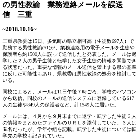
の男性教諭 業務連絡メールを誤送
信 三重
~2018.10.16~
三重県教委は15日、多気町の県立相可高（生徒数697人）で
勤務する男性教諭(51)が、業務連絡用の電子メールを生徒や
保護者ら約1500人に誤って送信したと発表した。メールは退
学した２人の男子生徒と転学した女子生徒の情報を閲覧でき
る状態だった。重要な情報のメール送信を禁止する県の基準
に反した可能性もあり、県教委は男性教諭の処分を検討して
いる。
同校によると、メールは11日午後７時ごろ、学校のパソコン
から送信。同校のメールの送信システムに登録している617
人の生徒や849人の保護者など、計1549人に届いた。
メールには、４月から９月末までに退学・転学した生徒３人
の情報をまとめたファイルのＵＲＬを添付していた。３人は
匿名だったが、学年や組を記載。転学した生徒については転
学先の学校も記されていた。