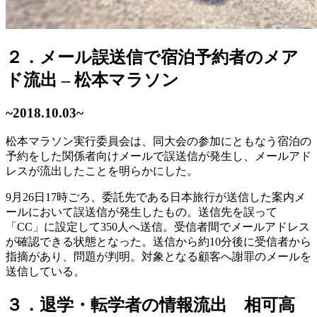
２．メール誤送信で宿泊予約者のメア
ド流出 – 松本マラソン
~2018.10.03~
松本マラソン実行委員会は、同大会の参加にともなう宿泊の
予約をした関係者向けメールで誤送信が発生し、メールアド
レスが流出したことを明らかにした。
9月26日17時ごろ、委託先である日本旅行が送信した案内メ
ールにおいて誤送信が発生したもの。送信先を誤って
「CC」に設定して350人へ送信。受信者間でメールアドレス
が確認できる状態となった。送信から約10分後に受信者から
指摘があり、問題が判明。対象となる顧客へ謝罪のメールを
送信している。
３．退学・転学者の情報流出 相可高