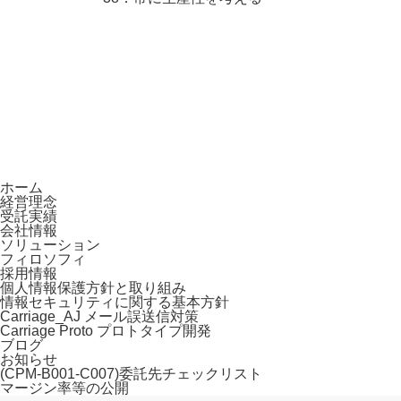
ホーム
経営理念
受託実績
会社情報
ソリューション
フィロソフィ
採用情報
個人情報保護方針と取り組み
情報セキュリティに関する基本方針
Carriage_AJ メール誤送信対策
Carriage Proto プロトタイプ開発
ブログ
お知らせ
(CPM-B001-C007)委託先チェックリスト
マージン率等の公開